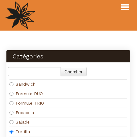
Webshop
Menu
Catégories
À propos
Login
Chercher
Contact
Sandwich
Formule DUO
MENU
COMMANDER
Formule TRIO
Focaccia
Salade
Tortilla